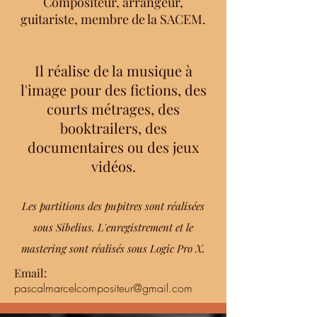
Compositeur, arrangeur,
guitariste, membre de la SACEM.
Il réalise de la musique à
l'image pour des fictions, des
courts métrages, des
booktrailers, des
documentaires ou des jeux
vidéos.
Les partitions des pupitres sont réalisées
sous Sibelius. L'enregistrement et le
mastering sont réalisés sous Logic Pro X.
Email:
pascalmarcelcompositeur@gmail.com
Pascal MARCEL compositeur Pascal MARCEL compositeur Pascal MARCEL compositeur Pascal MARCEL compositeur Pascal MARCEL compositeur Pascal MARCEL compositeur Pascal MARCEL compositeur Pascal MARCEL compositeur Pascal MARCEL compositeur Pascal MARCEL compositeur Pascal MARCEL compositeur Pascal MARCEL compositeur Pascal MARCEL compositeur Pascal MARCEL compositeur Pascal MARCEL compositeur Pascal MARCEL compositeur Pascal MARCEL compositeur Pascal MARCEL compositeur Pascal MARCEL compositeur Pascal MARCEL compositeur Pascal MARCEL compositeur Pascal MARCEL compositeur Pascal MARCEL compositeur Pascal MARCEL compositeur Pascal MARCEL compositeur Pascal MARCEL compositeur Pascal MARCEL compositeur Pascal MARCEL compositeur Pascal MARCEL compositeur Pascal MARCEL compositeur Pascal MARCEL compositeur Pascal MARCEL compositeur Pascal MARCEL compositeur Pascal MARCEL compositeur Pascal MARCEL compositeur Pascal MARCEL compositeur Pascal MARCEL compositeur Pascal MARCEL compositeur Pascal MARCEL compositeur Pascal MARCEL compositeur Pascal MARCEL compositeur Pascal MARCEL compositeur Pascal MARCEL compositeur Pascal MARCEL compositeur Pascal MARCEL compositeur Pascal MARCEL compositeur Pascal MARCEL compositeur Pascal MARCEL compositeur Pascal MARCEL compositeur Pascal MARCEL compositeur Pascal MARCEL compositeur Pascal MARCEL compositeur