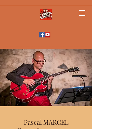
Pascal MARCEL compositeur Pascal MARCEL compositeur Pascal MARCEL compositeur Pascal MARCEL compositeur Pascal MARCEL compositeur Pascal MARCEL compositeur Pascal MARCEL compositeur Pascal MARCEL compositeur Pascal MARCEL compositeur Pascal MARCEL compositeur Pascal MARCEL compositeur Pascal MARCEL compositeur Pascal MARCEL compositeur Pascal MARCEL compositeur Pascal MARCEL compositeur Pascal MARCEL compositeur Pascal MARCEL compositeur Pascal MARCEL compositeur Pascal MARCEL compositeur Pascal MARCEL compositeur Pascal MARCEL compositeur Pascal MARCEL compositeur Pascal MARCEL compositeur Pascal MARCEL compositeur Pascal MARCEL compositeur Pascal MARCEL compositeur Pascal MARCEL compositeur Pascal MARCEL compositeur Pascal MARCEL compositeur Pascal MARCEL compositeur Pascal MARCEL compositeur Pascal MARCEL compositeur Pascal MARCEL compositeur Pascal MARCEL compositeur Pascal MARCEL compositeur Pascal MARCEL compositeur Pascal MARCEL compositeur Pascal MARCEL compositeur Pascal MARCEL compositeur Pascal MARCEL compositeur Pascal MARCEL compositeur Pascal MARCEL compositeur Pascal MARCEL compositeur Pascal MARCEL compositeur Pascal MARCEL compositeur Pascal MARCEL compositeur Pascal MARCEL compositeur Pascal MARCEL compositeur Pascal MARCEL compositeur Pascal MARCEL compositeur Pascal MARCEL compositeur Pascal MARCEL compositeur
Pascal MARCEL